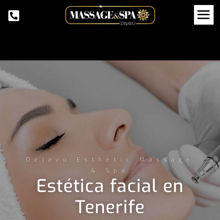
Déjavù Esthetic Massage
& Spa
Estética facial en
Tenerife