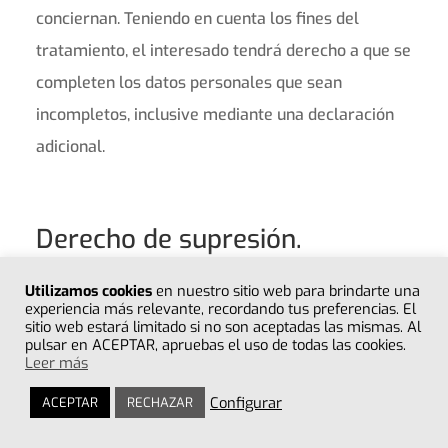
conciernan. Teniendo en cuenta los fines del
tratamiento, el interesado tendrá derecho a que se
completen los datos personales que sean
incompletos, inclusive mediante una declaración
adicional.
Derecho de supresión.
Utilizamos cookies
en nuestro sitio web para brindarte una
experiencia más relevante, recordando tus preferencias. El
El interesado (titular de los datos) tendrá derecho
sitio web estará limitado si no son aceptadas las mismas. Al
pulsar en ACEPTAR, apruebas el uso de todas las cookies.
a obtener sin dilación indebida de MUNDO DESIREÉ
Leer más
77 (responsable del tratamiento) la supresión de
Configurar
ACEPTAR
RECHAZAR
los datos personales que le conciernan, estando